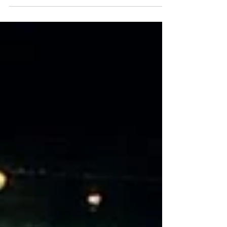
Plusieurs podiums et une victoire : 🥇2-FJ16.
Léna et Daphné (Strasbourg) 🥈2-SH. Simon et
Oscar (St-Quentin) 🥈2-FJ18. Faustine et Maëlle
(Compiegne) 🥈1xFH18 Léonie 🥈1xMH.
Guillaume 🥈4xMM. Hervé, Ophélie, Martine et
Alex 🥉4xMH. Julien, Jc, Cédric et Hervé Bravo à
l’ensemble des 33 rameurs pour ce bon début
de saison !