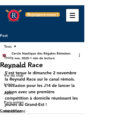
Rejoignez-nous !
Post
Tous
Cercle Nautique des Régates Rémoises
Tous
2 nov. 2025
1 min de lecture
Reynald Race
Compétition
S'est tenue le dimanche 2 novembre 
Vie du club
la Reynald Race sur le canal rémois.
Loisirs
L'occasion pour les J14 de lancer la 
saison avec une première 
Avifit
compétition à domicile réunissant les 
Para-aviron
jeunes du Grand-Est !
Compétition
Aviron santé