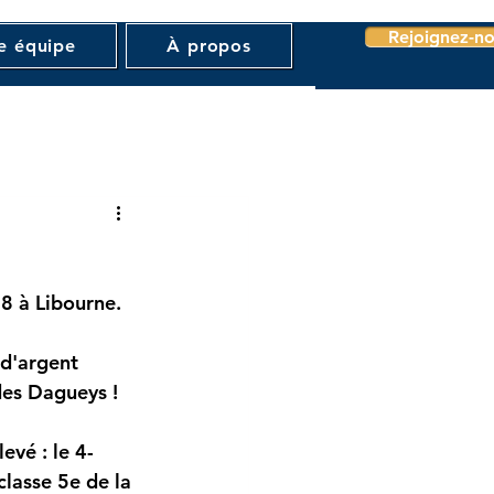
Rejoignez-no
e équipe
À propos
8 à Libourne.
d'argent 
des Dagueys !
vé : le 4- 
lasse 5e de la 