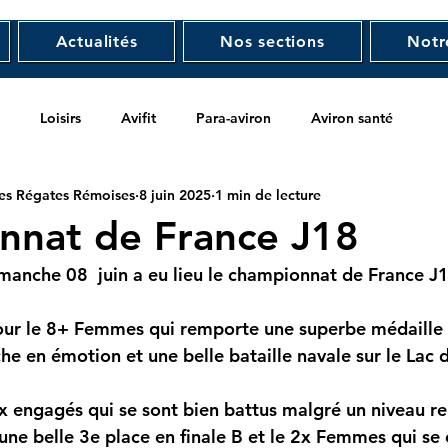
Actualités
Nos sections
Notr
Loisirs
Avifit
Para-aviron
Aviron santé
es Régates Rémoises
8 juin 2025
1 min de lecture
nnat de France J18
manche 08  juin a eu lieu le championnat de France J1
our le 8+ Femmes qui remporte une superbe médaille 
he en émotion et une belle bataille navale sur le Lac 
 engagés qui se sont bien battus malgré un niveau rele
e belle 3e place en finale B et le 2x Femmes qui se c