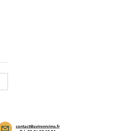
pionnat de France
contact@avironreims.fr