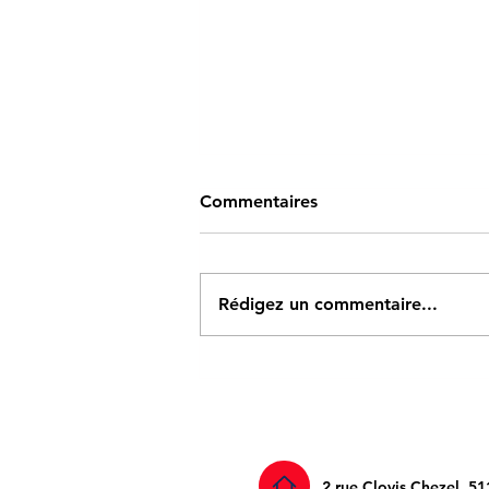
Commentaires
Rédigez un commentaire...
Tête de rivière de Toul
​2 rue Clovis Chezel,
51