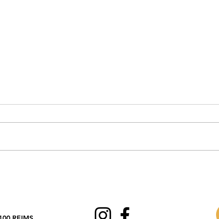
Reynald Race
Cham
Elite
100 REIMS