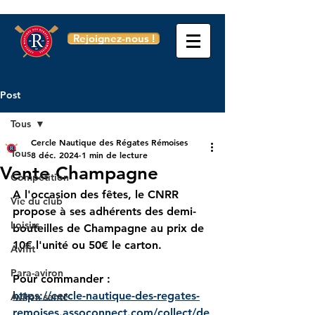
Rejoignez-nous !
Post
Tous
Cercle Nautique des Régates Rémoises
Tous
8 déc. 2024
1 min de lecture
Vente Champagne
Compétition
A l'occasion des fêtes, le CNRR 
Vie du club
propose à ses adhérents des demi-
Loisirs
bouteilles de Champagne au prix de 
10€ l'unité ou 50€ le carton.
Avifit
Para-aviron
Pour commander :
https://cercle-nautique-des-regates-
Aviron santé
remoises.assoconnect.com/collect/de