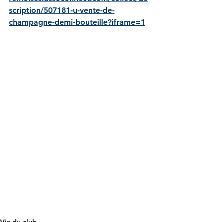
scription/507181-u-vente-de-
champagne-demi-bouteille?iframe=1