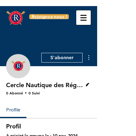
Rejoignez-nous !
Plus d'actions
S'abonner
Écrivain
Cercle Nautique des Régates Rémoises
0 Abonné
0 Suivi
Profile
Profil
A rejoint le groupe le : 10 nov. 2024