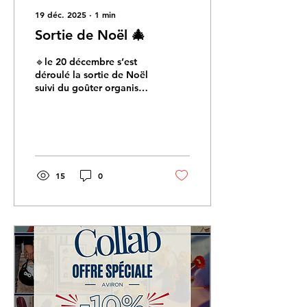
19 déc. 2025
∙
1
min
Sortie de Noël 🎄
🔹le 20 décembre s’est
déroulé la sortie de Noël
suivi du goûter organisé
par notre supporter club !
🔹L’après midi a débuté
par la décoration des
bateaux, tout en musique
assurée par @djdronecnrr
, puis sortie en catégories
15
0
mixtes et enfin le tant
attendu goûté 🍰🥧🍪
🔹De quoi finir l’année sur
un moment convivial 👯