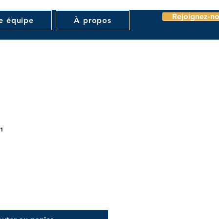
Rejoignez-no
e équipe
À propos
91