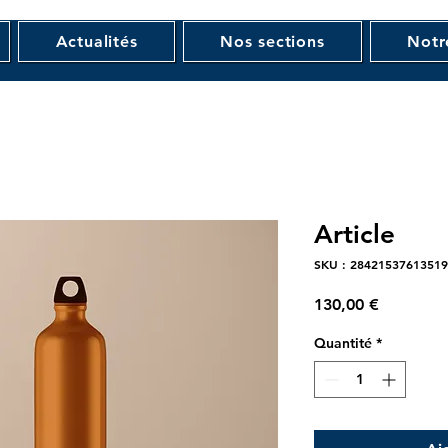
Actualités
Nos sections
Notr
Article
SKU : 2842153761351
Prix
130,00 €
Quantité
*